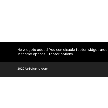
No widgets added. You can disable footer widget area
in theme options - footer options
2020 UnPyjama.com