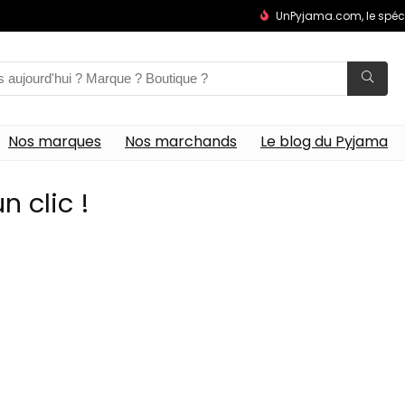
UnPyjama.com, le spéc
Nos marques
Nos marchands
Le blog du Pyjama
n clic !