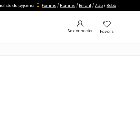
ialiste du pyjama
Femme
/
Homme
/
Enfant
/
Ado
/
Bébé
Se connecter
Favoris