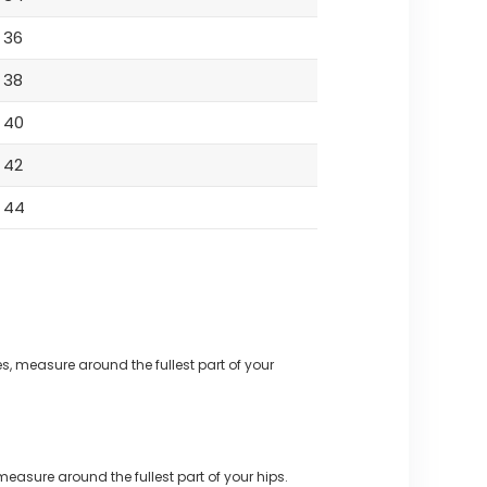
36
38
40
42
44
s, measure around the fullest part of your
measure around the fullest part of your hips.