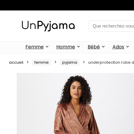
Femme
Homme
Bébé
Ados
accueil
femme
pyjama
underprotection robe 