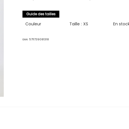
Guide des tailles
Couleur
Taille :
XS
En stoc
EAN:
5711739081318