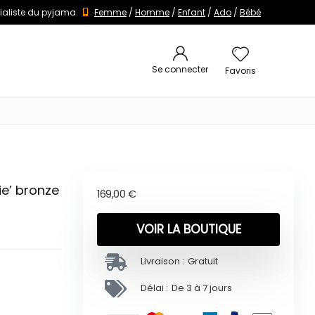
ialiste du pyjama
Femme
/
Homme
/
Enfant
/
Ado
/
Bébé
Se connecter
Favoris
e’ bronze
169,00
€
VOIR LA BOUTIQUE
Livraison :
Gratuit
Délai :
De 3 à 7 jours