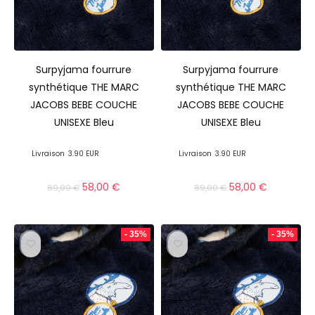
Surpyjama fourrure
Surpyjama fourrure
synthétique THE MARC
synthétique THE MARC
JACOBS BEBE COUCHE
JACOBS BEBE COUCHE
UNISEXE Bleu
UNISEXE Bleu
Livraison
3.90 EUR
Livraison
3.90 EUR
58,00
€
58,00
€
89,00
€
89,00
€
- 35%
- 35%