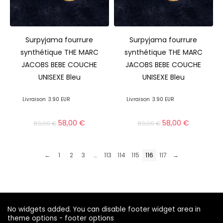
Surpyjama fourrure
Surpyjama fourrure
synthétique THE MARC
synthétique THE MARC
JACOBS BEBE COUCHE
JACOBS BEBE COUCHE
UNISEXE Bleu
UNISEXE Bleu
Livraison
3.90 EUR
Livraison
3.90 EUR
58,00
€
58,00
€
89,00
€
89,00
€
←
1
2
3
…
113
114
115
116
117
→
No widgets added. You can disable footer widget area in
theme options - footer options