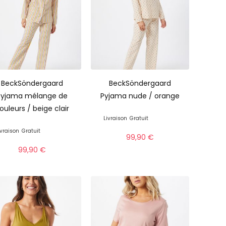
BeckSöndergaard
BeckSöndergaard
Pyjama mélange de
Pyjama nude / orange
ouleurs / beige clair
Livraison
Gratuit
ivraison
Gratuit
99,90
€
99,90
€