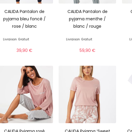
CALIDA Pantalon de
CALIDA Pantalon de
pyjama bleu foncé /
pyjama menthe /
rose / blanc
blanc / rouge
Livraison
Gratuit
Livraison
Gratuit
L
39,90
€
59,90
€
CALIDA Pyjama rosé
CALIDA Pyjama ‘Sweet
Ca