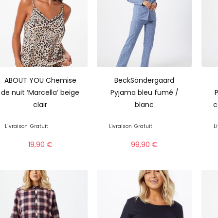
ABOUT YOU Chemise
BeckSöndergaard
de nuit ‘Marcella’ beige
Pyjama bleu fumé /
clair
blanc
c
Livraison
Gratuit
Livraison
Gratuit
L
19,90
€
99,90
€