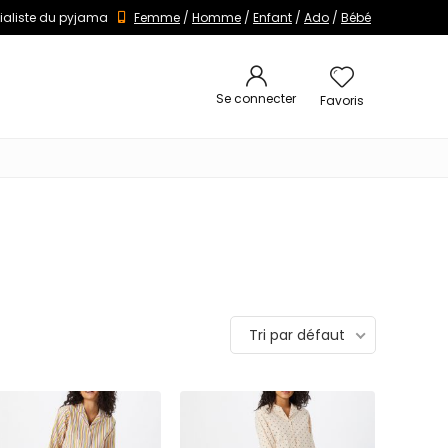
ialiste du pyjama
Femme
/
Homme
/
Enfant
/
Ado
/
Bébé
Se connecter
Favoris
Tri par défaut