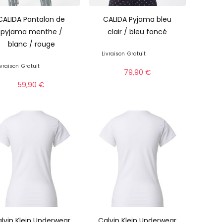
CALIDA Pantalon de
CALIDA Pyjama bleu
pyjama menthe /
clair / bleu foncé
blanc / rouge
Livraison
Gratuit
ivraison
Gratuit
79,90
€
59,90
€
lvin Klein Underwear
Calvin Klein Underwear