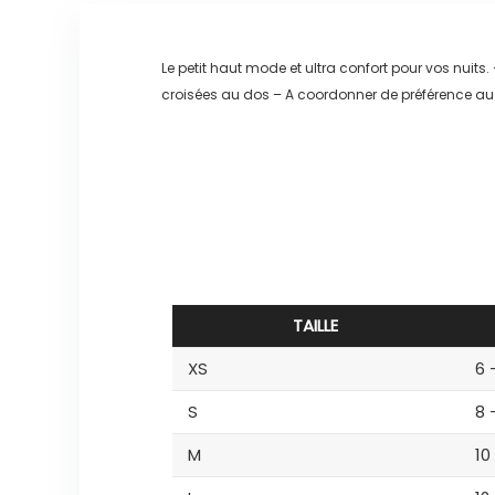
Le petit haut mode et ultra confort pour vos nuits.
croisées au dos – A coordonner de préférence au s
TAILLE
XS
6 
S
8 
M
10