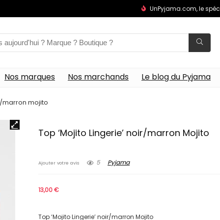
UnPyjama.com, le spéc
Nos marques
Nos marchands
Le blog du Pyjama
ir/marron mojito
Top ‘Mojito Lingerie’ noir/marron Mojito
5
Pyjama
Ajouter votre avis
13,00
€
Top ‘Mojito Lingerie’ noir/marron Mojito