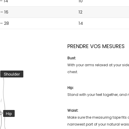
 – 14
10
 – 16
12
 – 28
14
PRENDRE VOS MESURES
Bust:
With your arms relaxed at your side
chest.
Hip:
Stand with your feet together, and 
Waist:
Make sure the measuring tape fits
narrowest part of your natural wais