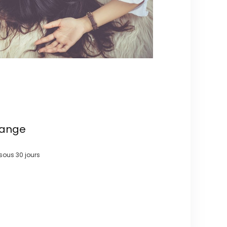
hange
e sous
30 jours