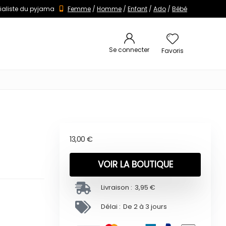
ialiste du pyjama
Femme
/
Homme
/
Enfant
/
Ado
/
Bébé
Se connecter
Favoris
13,00
€
VOIR LA BOUTIQUE
Livraison :
3,95 €
Délai :
De 2 à 3 jours