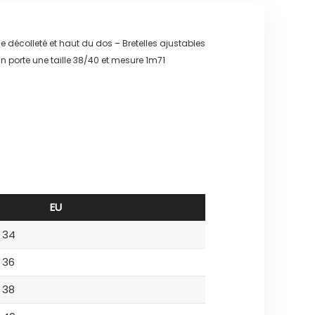
lle décolleté et haut du dos – Bretelles ajustables
n porte une taille 38/40 et mesure 1m71
EU
34
36
38