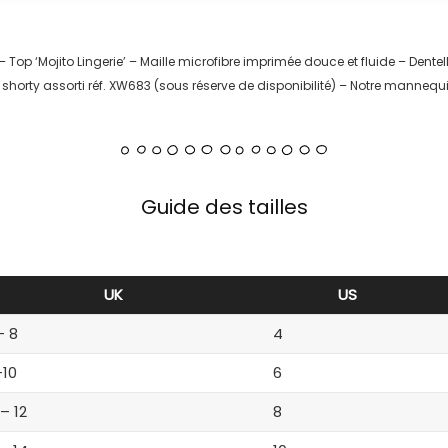
 – Top ‘Mojito Lingerie’ – Maille microfibre imprimée douce et fluide – Dente
horty assorti réf. XW683 (sous réserve de disponibilité) – Notre mannequi
Guide des tailles
UK
US
– 8
4
-10
6
 – 12
8