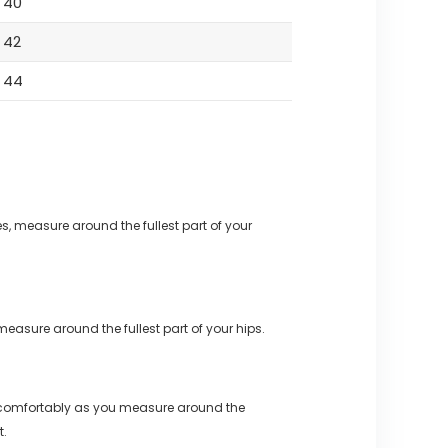
40
42
44
s, measure around the fullest part of your
measure around the fullest part of your hips.
 comfortably as you measure around the
t.