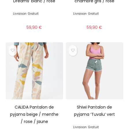
Dreams’ blanc / rose
chambre gris / rose
Livraison
Gratuit
Livraison
Gratuit
59,90
€
59,90
€
CALIDA Pantalon de
Shiwi Pantalon de
pyjama beige / menthe
pyjama ‘Tuvalu’ vert
/ rose / jaune
Livraison
Gratuit