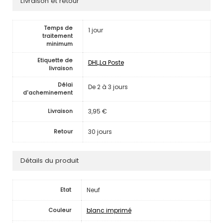
Livraison et retour
Temps de
1 jour
traitement
minimum
Etiquette de
DHL,La Poste
livraison
Délai
De 2 à 3 jours
d'acheminement
3,95 €
Livraison
30 jours
Retour
Détails du produit
Neuf
Etat
blanc imprimé
Couleur