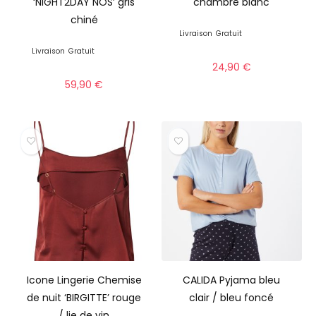
‘NIGHT2DAY NOS’ gris
chambre blanc
chiné
Livraison
Gratuit
Livraison
Gratuit
24,90
€
59,90
€
Icone Lingerie Chemise
CALIDA Pyjama bleu
de nuit ‘BIRGITTE’ rouge
clair / bleu foncé
/ lie de vin