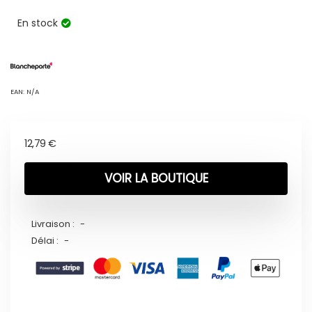
En stock
EAN:
N/A
12,79
€
VOIR LA BOUTIQUE
Livraison :
-
Délai :
-