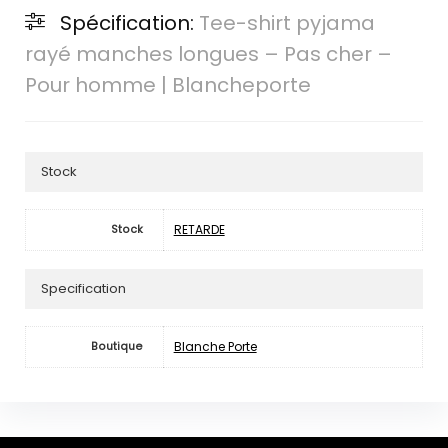
Spécification:
Tee-shirt pyjama
rayé manches longues – Pas cher –
Pour homme | Blancheporte
Stock
RETARDE
Stock
Specification
Blanche Porte
Boutique