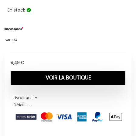
En stock
EAN:
N/A
9,49
€
VOIR LA BOUTIQUE
Livraison :
-
Délai :
-