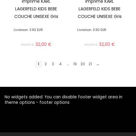
imprimé KARL
imprimé KARL
LAGERFELD KIDS BEBE
LAGERFELD KIDS BEBE
COUCHE UNISEXE Gris
COUCHE UNISEXE Gris
Livraison
3.90 EUR
Livraison
3.90 EUR
32,00
€
32,00
€
49,00
€
49,00
€
1
2
3
4
…
19
20
21
→
No widgets added. You can disable footer widget area in
theme options - footer options