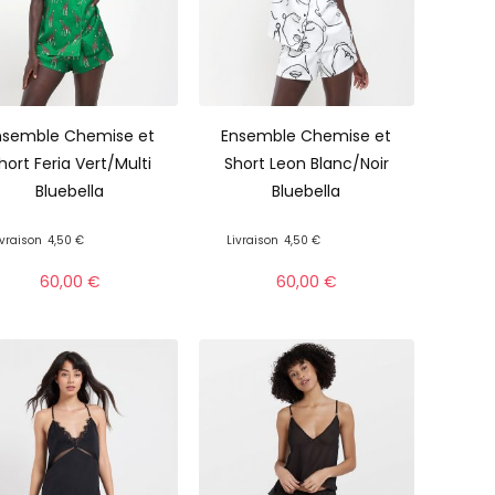
nsemble Chemise et
Ensemble Chemise et
hort Feria Vert/Multi
Short Leon Blanc/Noir
Bluebella
Bluebella
ivraison
4,50 €
Livraison
4,50 €
60,00
€
60,00
€