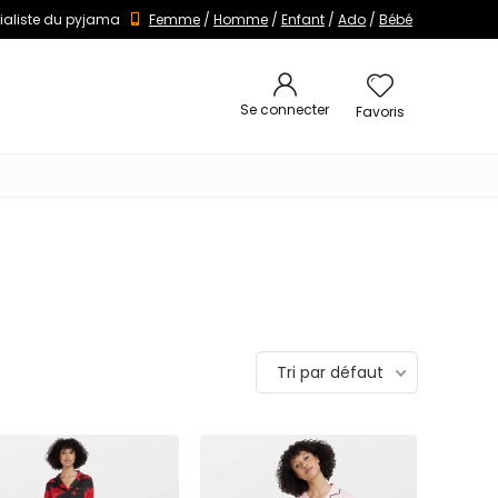
ialiste du pyjama
Femme
/
Homme
/
Enfant
/
Ado
/
Bébé
Se connecter
Favoris
Tri par défaut