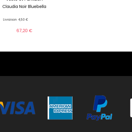
Claudia Noir Bluebella
Livraison
4,50 €
67,20
€