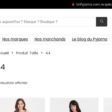
UnPyjama.com, le spéc
Nos marques
Nos marchands
Le blog du Pyjama
cueil
Produit Taille
44
44
 résultats affichés