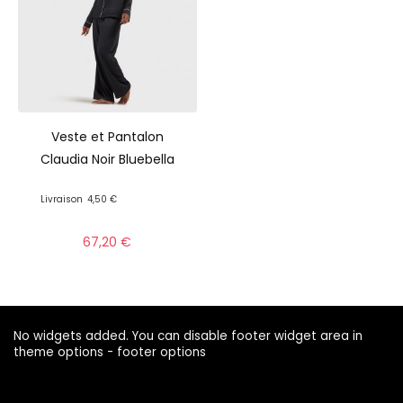
Veste et Pantalon
Claudia Noir Bluebella
Livraison
4,50 €
67,20
€
No widgets added. You can disable footer widget area in
theme options - footer options