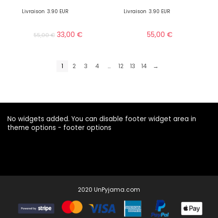
Livraison
3.90 EUR
Livraison
3.90 EUR
33,00
€
55,00
€
55,00
€
1
2
3
4
…
12
13
14
→
No widgets added. You can disable footer widget area in
theme options - footer options
2020 UnPyjama.com