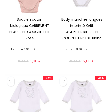
Body en coton
Body manches longues
biologique CARREMENT
imprimé KARL
BEAU BEBE COUCHE FILLE
LAGERFELD KIDS BEBE
Rose
COUCHE UNISEXE Blanc
Livraison
3.90 EUR
Livraison
3.90 EUR
13,30
€
32,00
€
19,00
€
49,00
€
- 35%
- 35%