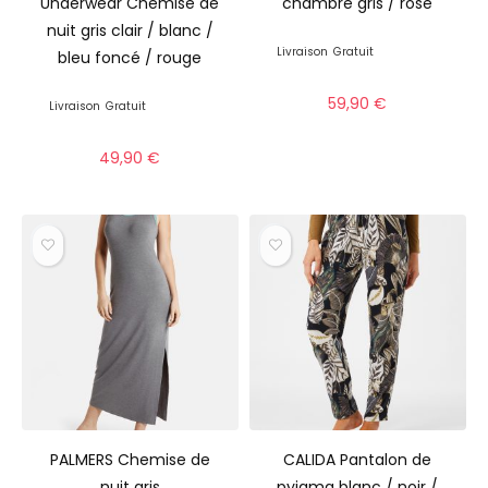
Underwear Chemise de
chambre gris / rose
nuit gris clair / blanc /
Livraison
Gratuit
bleu foncé / rouge
59,90
€
Livraison
Gratuit
49,90
€
PALMERS Chemise de
CALIDA Pantalon de
nuit gris
pyjama blanc / noir /