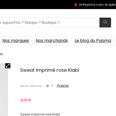
UnPyjama.com, le spéc
Nos marques
Nos marchands
Le blog du Pyjama
bi
Sweat imprimé rose Kiabi
9
Pyjama
Ajouter votre avis
12,00
€
Sweat imprimé rose Kiabi