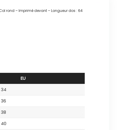
 – Col rond – Imprimé devant – Longueur dos : 64
EU
34
36
38
40