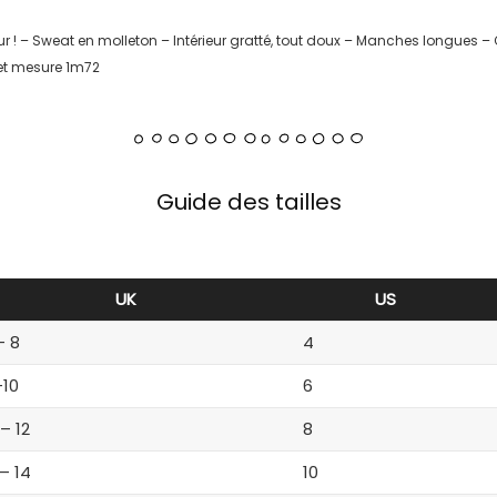
ieur ! – Sweat en molleton – Intérieur gratté, tout doux – Manches longues
 et mesure 1m72
Guide des tailles
UK
US
– 8
4
-10
6
 – 12
8
 – 14
10