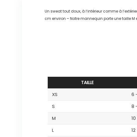
Un sweat tout doux, à l’intérieur comme à l’extér
cm environ – Notre mannequin porte une taille M
TAILLE
XS
6 
S
8 
M
10
L
12