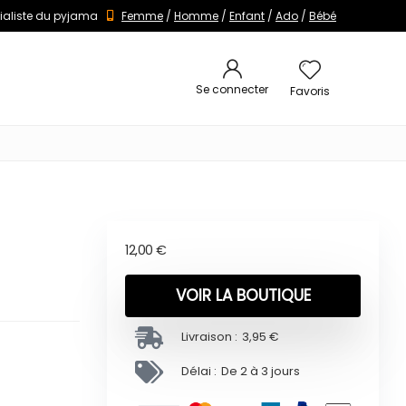
ialiste du pyjama
Femme
/
Homme
/
Enfant
/
Ado
/
Bébé
Se connecter
Favoris
12,00
€
VOIR LA BOUTIQUE
Livraison :
3,95 €
Délai :
De 2 à 3 jours