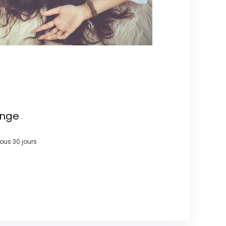
ange
 sous
30 jours