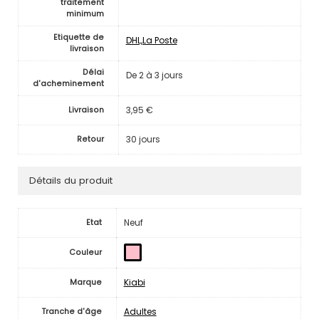
traitement
minimum
Etiquette de
DHL,La Poste
livraison
Délai
De 2 à 3 jours
d'acheminement
3,95 €
Livraison
30 jours
Retour
Détails du produit
Neuf
Etat
Couleur
Kiabi
Marque
Adultes
Tranche d'âge