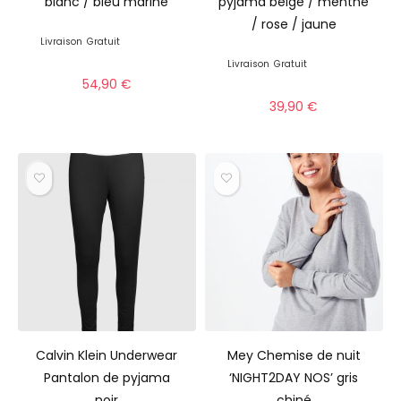
blanc / bleu marine
pyjama beige / menthe
/ rose / jaune
Livraison
Gratuit
Livraison
Gratuit
54,90
€
39,90
€
Calvin Klein Underwear
Mey Chemise de nuit
Pantalon de pyjama
‘NIGHT2DAY NOS’ gris
noir
chiné