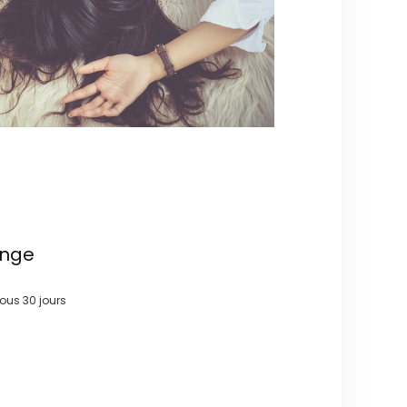
ange
 sous
30 jours