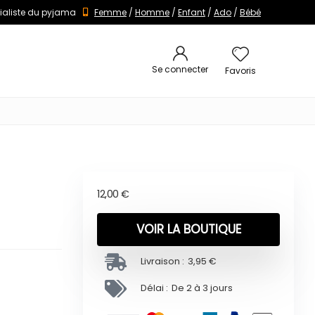
ialiste du pyjama
Femme
/
Homme
/
Enfant
/
Ado
/
Bébé
Se connecter
Favoris
12,00
€
VOIR LA BOUTIQUE
Livraison :
3,95 €
Délai :
De 2 à 3 jours