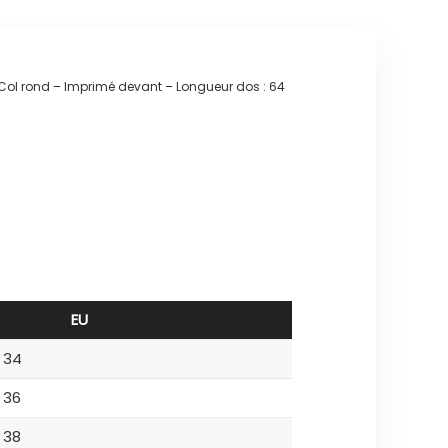
 – Col rond – Imprimé devant – Longueur dos : 64
EU
34
36
38