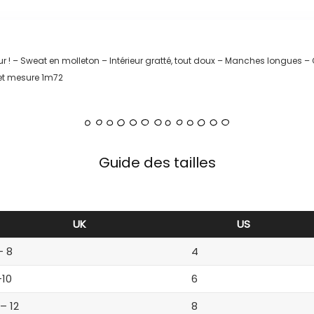
ieur ! – Sweat en molleton – Intérieur gratté, tout doux – Manches longues
 et mesure 1m72
Guide des tailles
UK
US
– 8
4
-10
6
 – 12
8