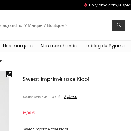
UnPyjama.com, le spéc
Nos marques
Nos marchands
Le blog du Pyjama
bi
Sweat imprimé rose Kiabi
4
Pyjama
Ajouter votre avis
12,00
€
Sweat imprimé rose Kiabi