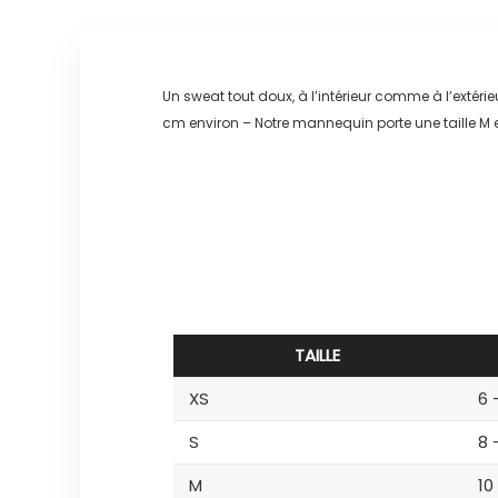
Un sweat tout doux, à l’intérieur comme à l’extér
cm environ – Notre mannequin porte une taille M
TAILLE
XS
6 
S
8 
M
10