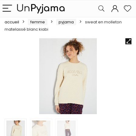
accueil
femme
pyjama
sweat en molleton
matelassé blanc kiabi