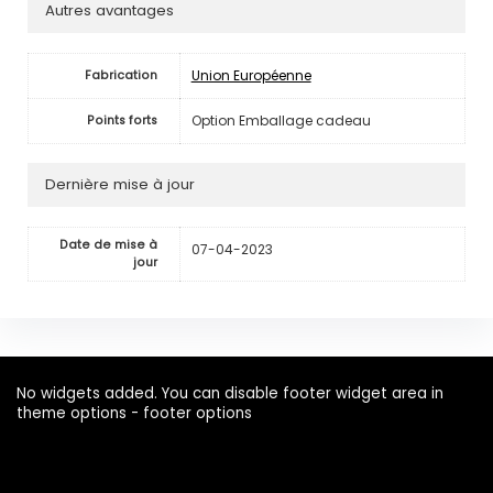
Autres avantages
Union Européenne
Fabrication
Option Emballage cadeau
Points forts
Dernière mise à jour
Date de mise à
07-04-2023
jour
No widgets added. You can disable footer widget area in
theme options - footer options