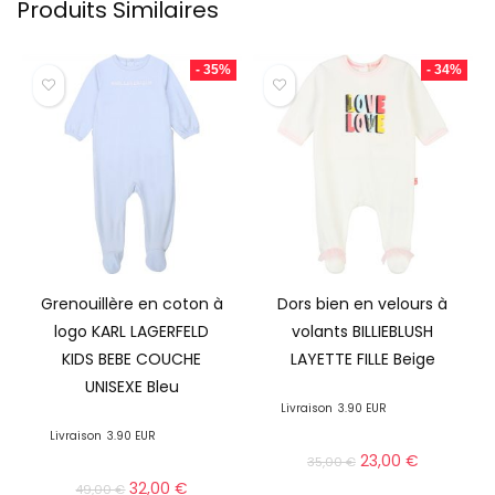
Produits Similaires
- 35%
- 34%
Grenouillère en coton à
Dors bien en velours à
logo KARL LAGERFELD
volants BILLIEBLUSH
KIDS BEBE COUCHE
LAYETTE FILLE Beige
UNISEXE Bleu
Livraison
3.90 EUR
Livraison
3.90 EUR
23,00
€
35,00
€
32,00
€
49,00
€