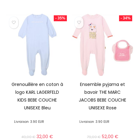
- 35%
- 34%
Grenouillère en coton à
Ensemble pyjama et
logo KARL LAGERFELD
bavoir THE MARC
KIDS BEBE COUCHE
JACOBS BEBE COUCHE
UNISEXE Bleu
UNISEXE Rose
Livraison
3.90 EUR
Livraison
3.90 EUR
32,00
€
52,00
€
49,00
€
79,00
€