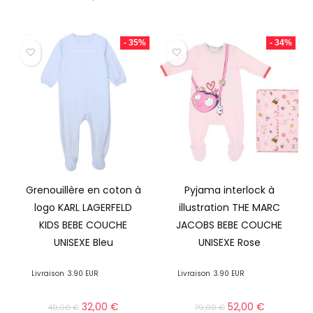
- 35%
- 34%
Grenouillère en coton à
Pyjama interlock à
logo KARL LAGERFELD
illustration THE MARC
KIDS BEBE COUCHE
JACOBS BEBE COUCHE
UNISEXE Bleu
UNISEXE Rose
Livraison
3.90 EUR
Livraison
3.90 EUR
32,00
€
52,00
€
49,00
€
79,00
€