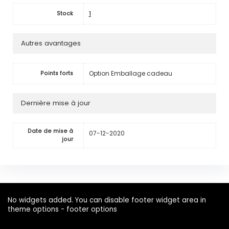
1
Stock
Autres avantages
Option Emballage cadeau
Points forts
Dernière mise à jour
Date de mise à
07-12-2020
jour
No widgets added. You can disable footer widget area in
theme options - footer options