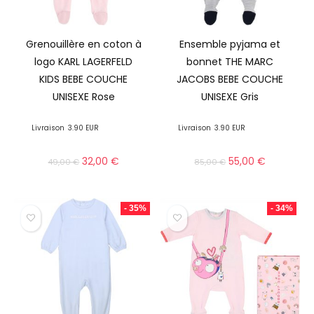
Grenouillère en coton à
Ensemble pyjama et
logo KARL LAGERFELD
bonnet THE MARC
KIDS BEBE COUCHE
JACOBS BEBE COUCHE
UNISEXE Rose
UNISEXE Gris
Livraison
3.90 EUR
Livraison
3.90 EUR
32,00
€
55,00
€
49,00
€
85,00
€
- 35%
- 34%