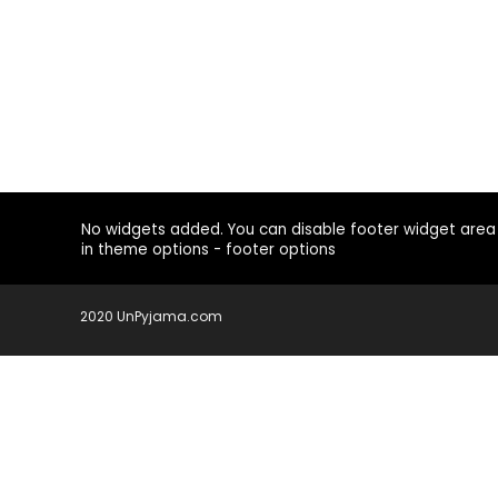
No widgets added. You can disable footer widget area
in theme options - footer options
2020 UnPyjama.com