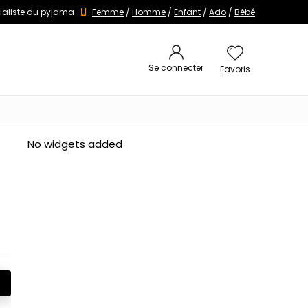
ialiste du pyjama
Femme
/
Homme
/
Enfant
/
Ado
/
Bébé
Se connecter
Favoris
No widgets added