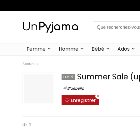
Femme
Homme
Bébé
Ados
Accueil
»
Summer Sale (up
EXPIRÉ
Bluebella
0
Enregistrer
3