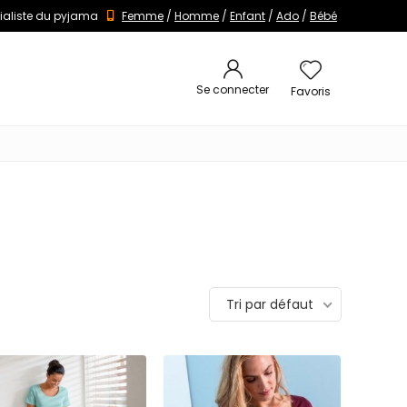
ialiste du pyjama
Femme
/
Homme
/
Enfant
/
Ado
/
Bébé
Se connecter
Favoris
Tri par défaut