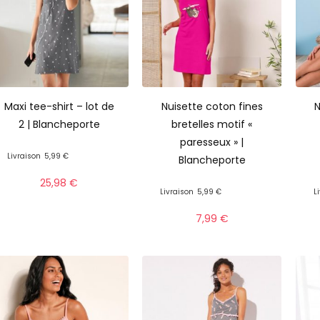
Maxi tee-shirt – lot de
Nuisette coton fines
N
2 | Blancheporte
bretelles motif «
paresseux » |
Livraison
5,99 €
Blancheporte
25,98
€
Livraison
5,99 €
L
7,99
€