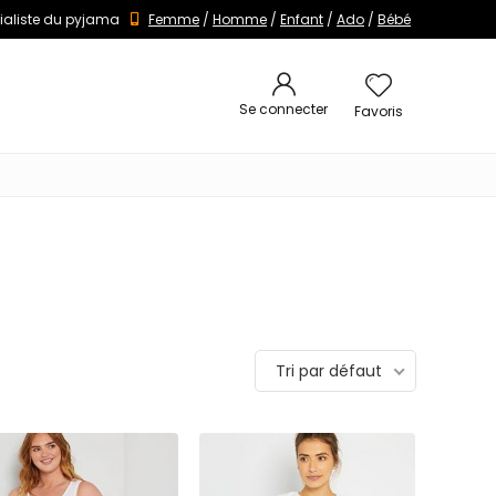
ialiste du pyjama
Femme
/
Homme
/
Enfant
/
Ado
/
Bébé
Se connecter
Favoris
Tri par défaut