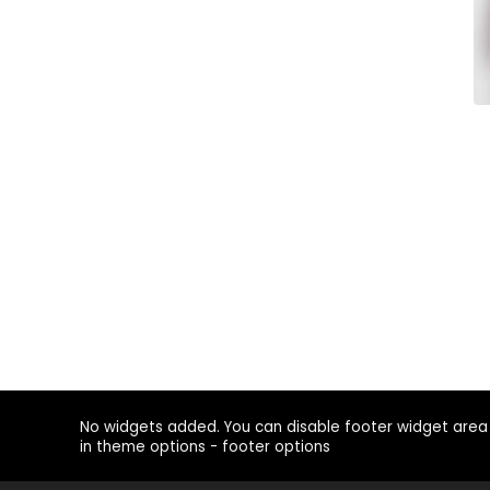
No widgets added. You can disable footer widget area
in theme options - footer options