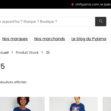
UnPyjama.com, le spéc
Nos marques
Nos marchands
Le blog du Pyjama
cueil
Produit Stock
35
35
résultats affichés