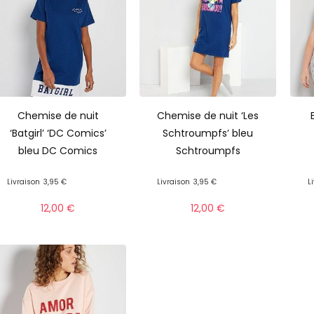
Chemise de nuit
Chemise de nuit ‘Les
‘Batgirl’ ‘DC Comics’
Schtroumpfs’ bleu
bleu DC Comics
Schtroumpfs
Livraison
3,95 €
Livraison
3,95 €
L
12,00
€
12,00
€