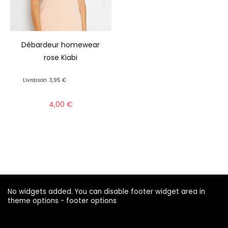
Débardeur homewear
rose Kiabi
Livraison
3,95 €
4,00
€
No widgets added. You can disable footer widget area in
theme options - footer options