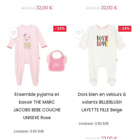
32,00
€
32,00
€
49,00
€
49,00
€
- 34%
- 34%
Ensemble pyjama et
Dors bien en velours à
bavoir THE MARC
volants BILLIEBLUSH
JACOBS BEBE COUCHE
LAYETTE FILLE Beige
UNISEXE Rose
Livraison
3.90 EUR
Livraison
3.90 EUR
23,00
€
35,00
€