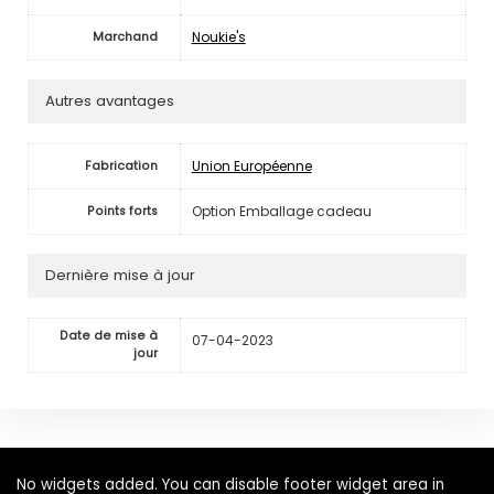
Noukie's
Marchand
Autres avantages
Union Européenne
Fabrication
Option Emballage cadeau
Points forts
Dernière mise à jour
Date de mise à
07-04-2023
jour
No widgets added. You can disable footer widget area in