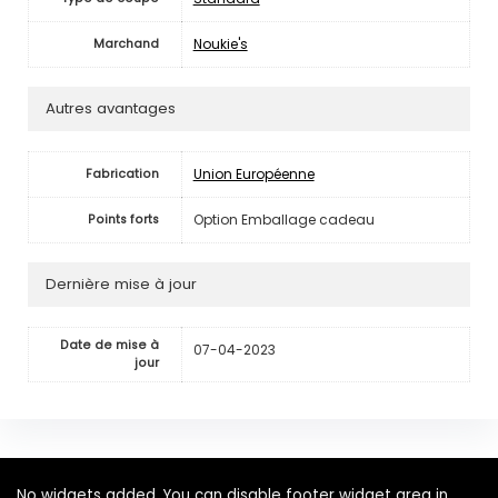
Noukie's
Marchand
Autres avantages
Union Européenne
Fabrication
Option Emballage cadeau
Points forts
Dernière mise à jour
Date de mise à
07-04-2023
jour
No widgets added. You can disable footer widget area in