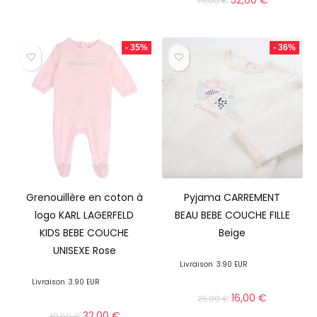
52,00
€
79,00
€
- 35%
- 36%
Grenouillère en coton à
Pyjama CARREMENT
logo KARL LAGERFELD
BEAU BEBE COUCHE FILLE
KIDS BEBE COUCHE
Beige
UNISEXE Rose
Livraison
3.90 EUR
Livraison
3.90 EUR
16,00
€
25,00
€
32,00
€
49,00
€