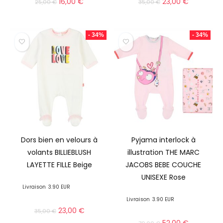
16,00
€
23,00
€
25,00
€
35,00
€
- 34%
- 34%
Dors bien en velours à
Pyjama interlock à
volants BILLIEBLUSH
illustration THE MARC
LAYETTE FILLE Beige
JACOBS BEBE COUCHE
UNISEXE Rose
Livraison
3.90 EUR
Livraison
3.90 EUR
23,00
€
35,00
€