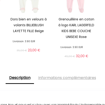
Dors bien en velours à
Grenouillère en coton
volants BILLIEBLUSH
à logo KARL LAGERFELD
LAYETTE FILLE Beige
KIDS BEBE COUCHE
UNISEXE Rose
Livraison
3.90 EUR
Livraison
3.90 EUR
23,00
€
35,00
€
32,00
€
49,00
€
Description
Informations complémentaires
s rose, écru et aqua est si chou avec son imprimé Nouky ! Indispensable a