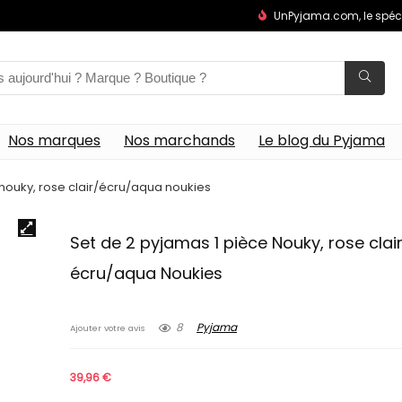
UnPyjama.com, le spéc
Nos marques
Nos marchands
Le blog du Pyjama
 nouky, rose clair/écru/aqua noukies
Set de 2 pyjamas 1 pièce Nouky, rose clai
écru/aqua Noukies
8
Pyjama
Ajouter votre avis
39,96
€