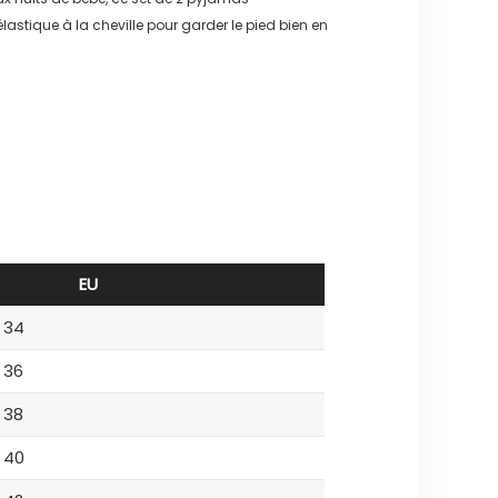
élastique à la cheville pour garder le pied bien en
EU
34
36
38
40