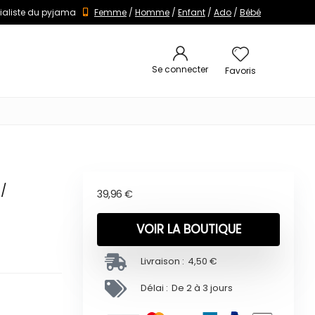
ialiste du pyjama
Femme
/
Homme
/
Enfant
/
Ado
/
Bébé
Se connecter
Favoris
r/
39,96
€
VOIR LA BOUTIQUE
Livraison :
4,50 €
Délai :
De 2 à 3 jours