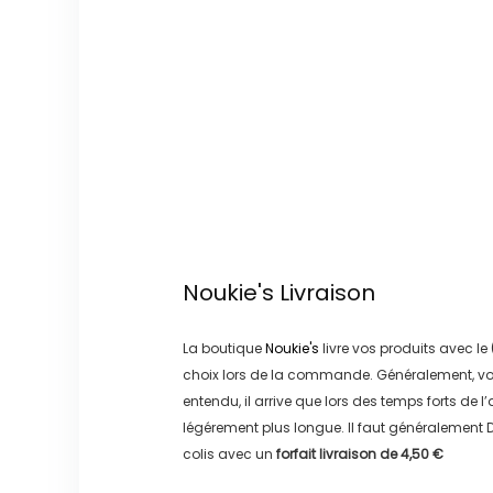
Noukie's
Livraison
La boutique
Noukie's
livre vos produits avec le
choix lors de la commande. Généralement, vo
entendu, il arrive que lors des temps forts de l
légérement plus longue. Il faut généralement
D
colis avec un
forfait livraison de
4,50 €