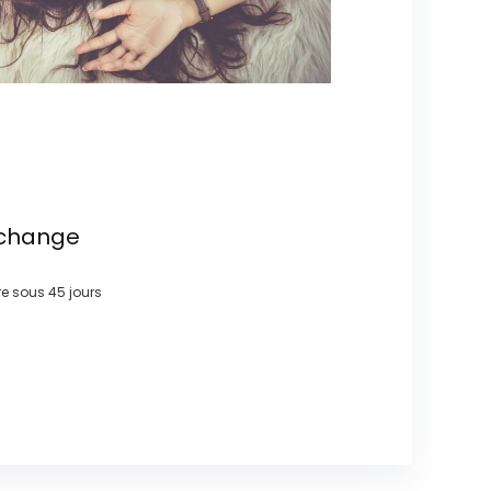
échange
ire sous
45 jours