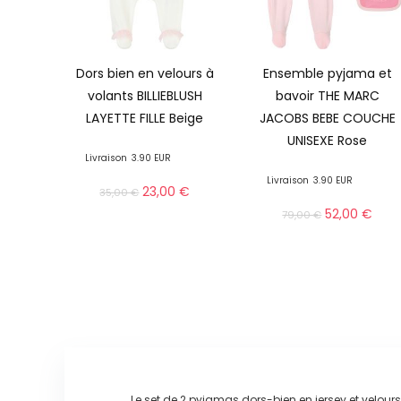
Dors bien en velours à
Ensemble pyjama et
volants BILLIEBLUSH
bavoir THE MARC
LAYETTE FILLE Beige
JACOBS BEBE COUCHE
UNISEXE Rose
Livraison
3.90 EUR
Livraison
3.90 EUR
23,00
€
35,00
€
52,00
€
79,00
€
Le set de 2 pyjamas dors-bien en jersey et velour