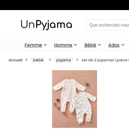
Femme
Homme
Bébé
Ados
accueil
bébé
pyjama
set de 2 pyjamas 1 pièce