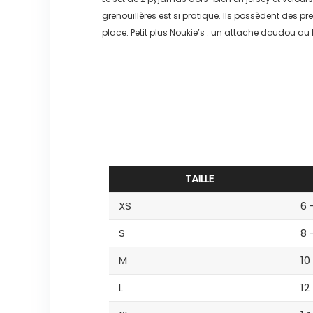
grenouillères est si pratique. Ils possèdent des pr
place. Petit plus Noukie’s : un attache doudou au
TAILLE
XS
6 
S
8 
M
10
L
12