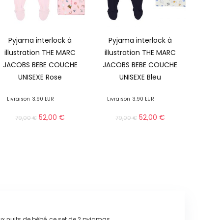
Pyjama interlock à
Pyjama interlock à
illustration THE MARC
illustration THE MARC
JACOBS BEBE COUCHE
JACOBS BEBE COUCHE
UNISEXE Rose
UNISEXE Bleu
Livraison
3.90 EUR
Livraison
3.90 EUR
52,00
€
52,00
€
79,00
€
79,00
€
ux nuits de bébé, ce set de 2 pyjamas