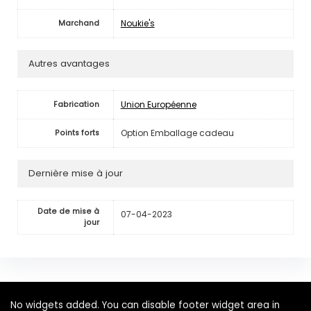
Noukie's
Marchand
Autres avantages
Union Européenne
Fabrication
Option Emballage cadeau
Points forts
Dernière mise à jour
Date de mise à
07-04-2023
jour
No widgets added. You can disable footer widget area in