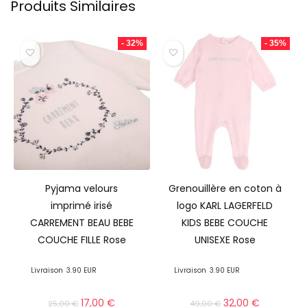
Produits Similaires
- 32%
- 35%
Pyjama velours
Grenouillère en coton à
imprimé irisé
logo KARL LAGERFELD
CARREMENT BEAU BEBE
KIDS BEBE COUCHE
COUCHE FILLE Rose
UNISEXE Rose
Livraison
3.90 EUR
Livraison
3.90 EUR
17,00
€
32,00
€
25,00
€
49,00
€