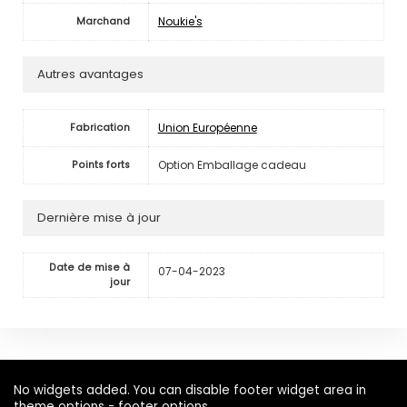
Noukie's
Marchand
Autres avantages
Union Européenne
Fabrication
Option Emballage cadeau
Points forts
Dernière mise à jour
Date de mise à
07-04-2023
jour
No widgets added. You can disable footer widget area in
theme options - footer options