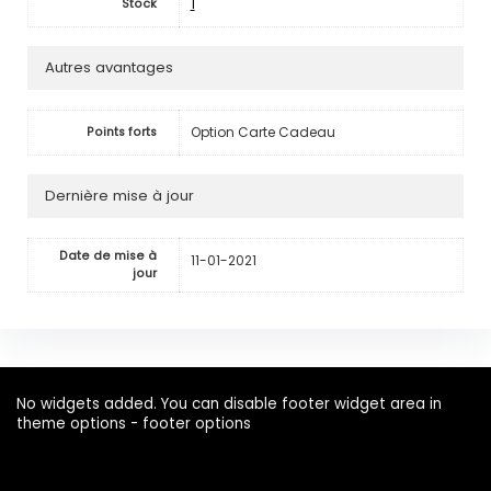
1
Stock
Autres avantages
Option Carte Cadeau
Points forts
Dernière mise à jour
Date de mise à
11-01-2021
jour
No widgets added. You can disable footer widget area in
theme options - footer options