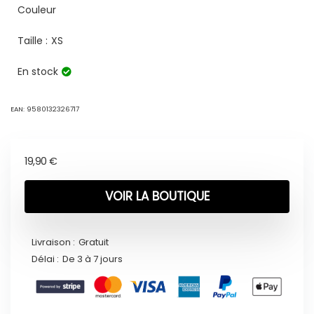
Couleur
Taille :
XS
En stock
EAN:
9580132326717
19,90
€
VOIR LA BOUTIQUE
Livraison :
Gratuit
Délai :
De 3 à 7 jours