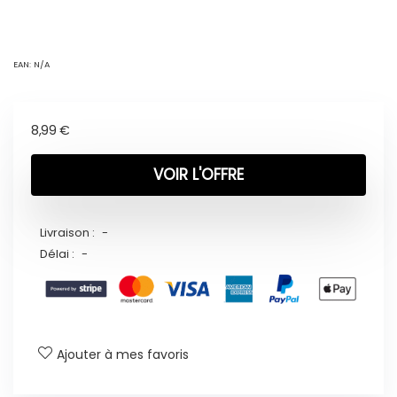
EAN:
N/A
8,99
€
VOIR L'OFFRE
Livraison :
-
Délai :
-
Ajouter à mes favoris