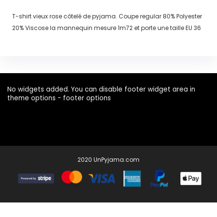
T-shirt vieux rose côtelé de pyjama. Coupe regular 80% Polyester
20% Viscose la mannequin mesure 1m72 et porte une taille EU 36
No widgets added. You can disable footer widget area in
theme options - footer options
2020 UnPyjama.com