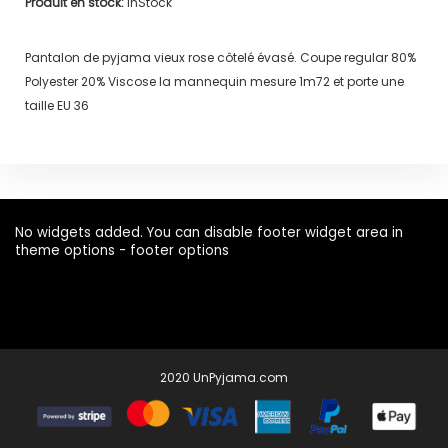
Produit en stock:
InStock
Pantalon de pyjama vieux rose côtelé évasé. Coupe regular 80%
Polyester 20% Viscose la mannequin mesure 1m72 et porte une
taille EU 36
No widgets added. You can disable footer widget area in
theme options - footer options
2020 UnPyjama.com