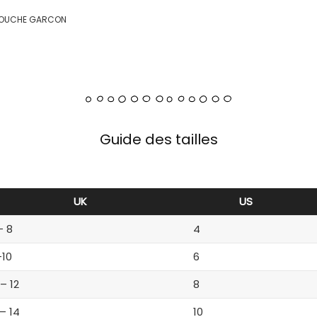
 COUCHE GARCON
Guide des tailles
UK
US
– 8
4
-10
6
 – 12
8
 – 14
10