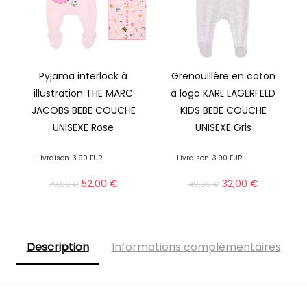
Pyjama interlock à
Grenouillère en coton
illustration THE MARC
à logo KARL LAGERFELD
JACOBS BEBE COUCHE
KIDS BEBE COUCHE
UNISEXE Rose
UNISEXE Gris
Livraison
3.90 EUR
Livraison
3.90 EUR
52,00
€
32,00
€
79,00
€
49,00
€
Description
Informations complémentaires