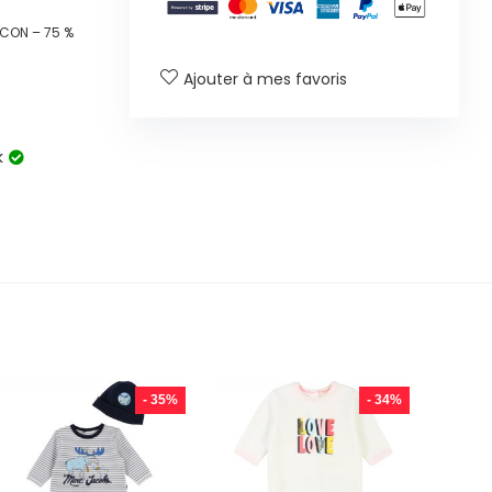
CON – 75 %
Ajouter à mes favoris
k
- 35%
- 34%