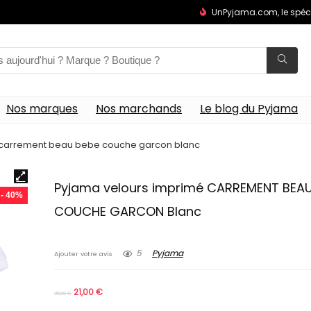
UnPyjama.com, le spéc
Nos marques
Nos marchands
Le blog du Pyjama
 carrement beau bebe couche garcon blanc
Pyjama velours imprimé CARREMENT BEAU
- 40%
COUCHE GARCON Blanc
5
Pyjama
Ajouter votre avis
21,00
€
35,00
€