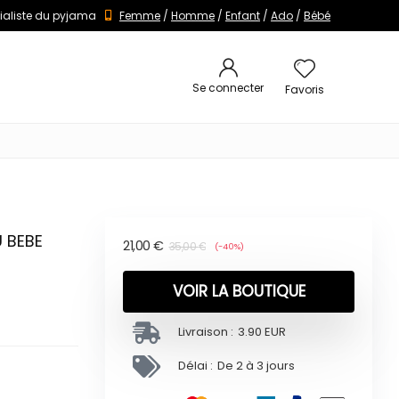
ialiste du pyjama
Femme
/
Homme
/
Enfant
/
Ado
/
Bébé
Se connecter
Favoris
 BEBE
21,00
€
35,00
€
(-40%)
VOIR LA BOUTIQUE
Livraison :
3.90 EUR
Délai :
De 2 à 3 jours