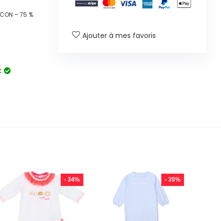
CON – 75 %
Ajouter à mes favoris
k
- 34%
- 35%