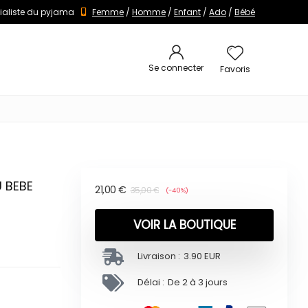
ialiste du pyjama
Femme
/
Homme
/
Enfant
/
Ado
/
Bébé
Se connecter
Favoris
 BEBE
21,00
€
35,00
€
(-40%)
VOIR LA BOUTIQUE
Livraison :
3.90 EUR
Délai :
De 2 à 3 jours