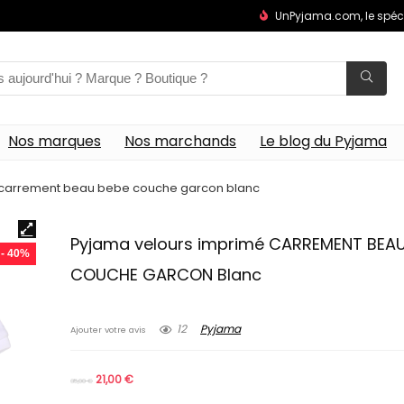
UnPyjama.com, le spéc
Nos marques
Nos marchands
Le blog du Pyjama
 carrement beau bebe couche garcon blanc
Pyjama velours imprimé CARREMENT BEAU
- 40%
COUCHE GARCON Blanc
12
Pyjama
Ajouter votre avis
21,00
€
35,00
€