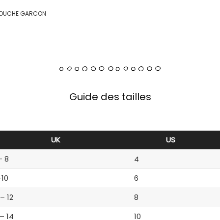
 COUCHE GARCON
Guide des tailles
UK
US
– 8
4
-10
6
 – 12
8
 – 14
10