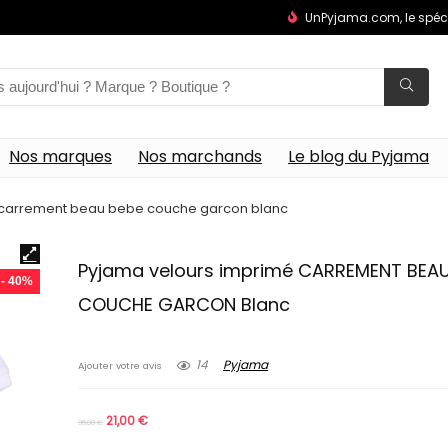
UnPyjama.com, le spéc
Nos marques
Nos marchands
Le blog du Pyjama
 carrement beau bebe couche garcon blanc
Pyjama velours imprimé CARREMENT BEAU
- 40%
COUCHE GARCON Blanc
14
Pyjama
Ajouter votre avis
21,00
€
35,00
€