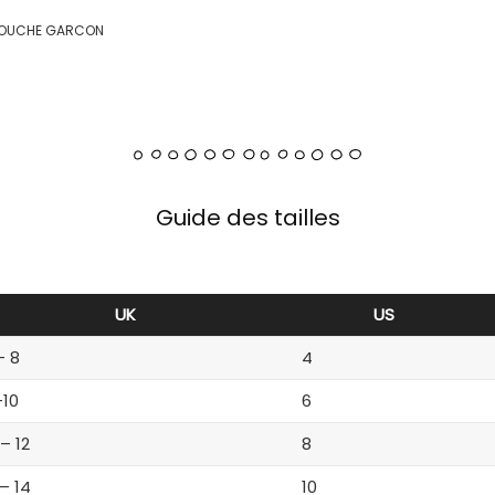
 COUCHE GARCON
Guide des tailles
UK
US
– 8
4
-10
6
 – 12
8
 – 14
10