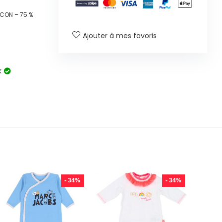
CON – 75 %
Ajouter à mes favoris
k
- 34%
- 34%