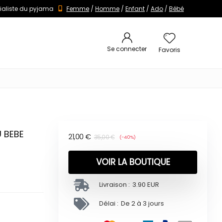
ialiste du pyjama
Femme
/
Homme
/
Enfant
/
Ado
/
Bébé
Se connecter
Favoris
 BEBE
21,00
€
35,00
€
(-40%)
VOIR LA BOUTIQUE
Livraison :
3.90 EUR
Délai :
De 2 à 3 jours