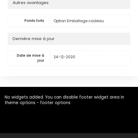
Autres avantages
Option Emballage cadeau
Points forts
Dernière mise à jour
Date de mise à
24-12-2020
jour
No widgets added. You can disable footer widget area in
theme options - footer options