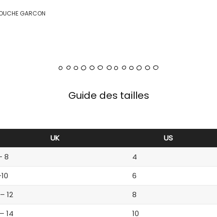
 COUCHE GARCON
Guide des tailles
UK
US
– 8
4
-10
6
 – 12
8
 – 14
10