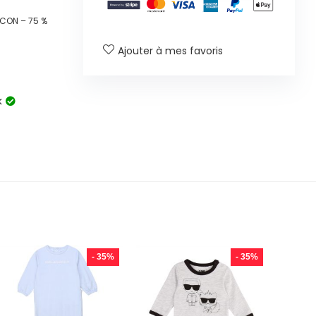
CON – 75 %
Ajouter à mes favoris
k
- 35%
- 35%