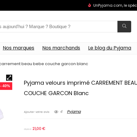
UnPyjama.com, le spéc
Nos marques
Nos marchands
Le blog du Pyjama
 carrement beau bebe couche garcon blanc
Pyjama velours imprimé CARREMENT BEAU
- 40%
COUCHE GARCON Blanc
4
Pyjama
Ajouter votre avis
21,00
€
35,00
€