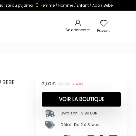
ialiste du pyjama
Femme
/
Homme
/
Enfant
/
Ado
/
Bébé
Se connecter
Favoris
 BEBE
21,00
€
35,00
€
(-40%)
VOIR LA BOUTIQUE
Livraison :
3.90 EUR
Délai :
De 2 à 3 jours