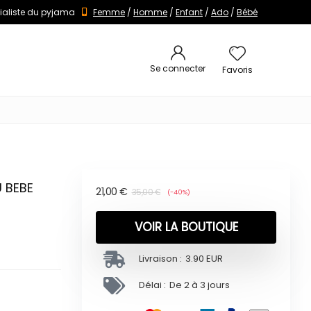
ialiste du pyjama
Femme
/
Homme
/
Enfant
/
Ado
/
Bébé
Se connecter
Favoris
 BEBE
21,00
€
35,00
€
(-40%)
VOIR LA BOUTIQUE
Livraison :
3.90 EUR
Délai :
De 2 à 3 jours