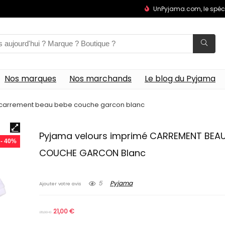
UnPyjama.com, le spéc
Nos marques
Nos marchands
Le blog du Pyjama
 carrement beau bebe couche garcon blanc
Pyjama velours imprimé CARREMENT BEAU
- 40%
COUCHE GARCON Blanc
5
Pyjama
Ajouter votre avis
21,00
€
35,00
€