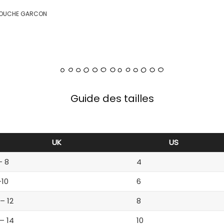
 COUCHE GARCON
Guide des tailles
UK
US
– 8
4
-10
6
 – 12
8
 – 14
10