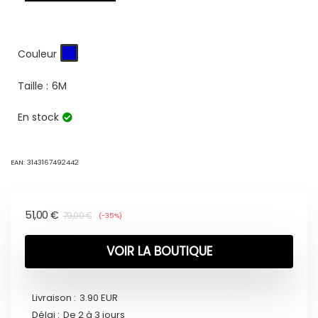
Couleur
Taille :
6M
En stock
EAN:
3143167492442
51,00
€
79,00
€
(-35%)
VOIR LA BOUTIQUE
Livraison :
3.90 EUR
Délai :
De 2 à 3 jours