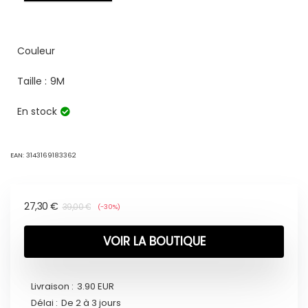
Couleur
Taille :
9M
En stock
EAN:
3143169183362
27,30
€
39,00
€
(-30%)
VOIR LA BOUTIQUE
Livraison :
3.90 EUR
Délai :
De 2 à 3 jours