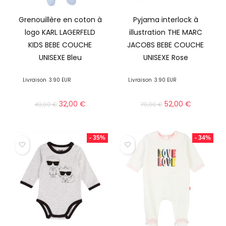
Grenouillère en coton à
Pyjama interlock à
logo KARL LAGERFELD
illustration THE MARC
KIDS BEBE COUCHE
JACOBS BEBE COUCHE
UNISEXE Bleu
UNISEXE Rose
Livraison
3.90 EUR
Livraison
3.90 EUR
32,00
€
52,00
€
49,00
€
79,00
€
- 35%
- 34%