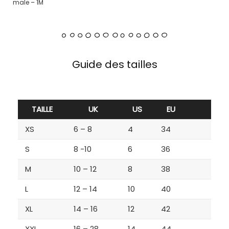
male – 1M
Guide des tailles
TAILLE
UK
US
EU
XS
6 – 8
4
34
S
8 -10
6
36
M
10 – 12
8
38
L
12 – 14
10
40
XL
14 – 16
12
42
XXL
16 – 28
14
44