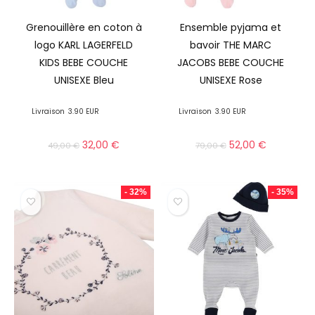
Grenouillère en coton à
Ensemble pyjama et
logo KARL LAGERFELD
bavoir THE MARC
KIDS BEBE COUCHE
JACOBS BEBE COUCHE
UNISEXE Bleu
UNISEXE Rose
Livraison
3.90 EUR
Livraison
3.90 EUR
32,00
€
52,00
€
49,00
€
79,00
€
- 32%
- 35%