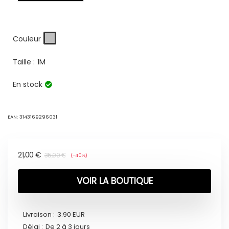
Couleur
Taille :
1M
En stock
EAN:
3143169296031
21,00
€
35,00
€
(-40%)
VOIR LA BOUTIQUE
Livraison :
3.90 EUR
Délai :
De 2 à 3 jours