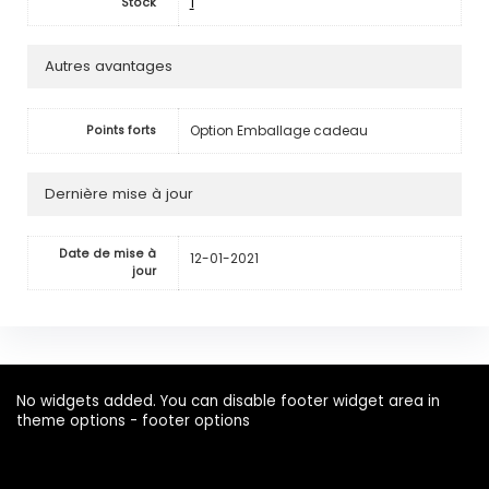
1
Stock
Autres avantages
Option Emballage cadeau
Points forts
Dernière mise à jour
Date de mise à
12-01-2021
jour
No widgets added. You can disable footer widget area in
theme options - footer options