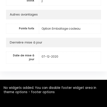
1
Stock
Autres avantages
Option Emballage cadeau
Points forts
Dernière mise à jour
Date de mise à
07-12-2020
jour
No widgets added. You can disable footer widget area in
theme options - footer options