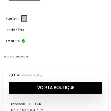
Couleur
Taille :
12M
En stock
EAN:
3143169296048
21,00
€
35,00
€
(-40%)
VOIR LA BOUTIQUE
Livraison :
3.90 EUR
Délai :
De 2 à 3 jours