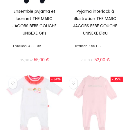
Ensemble pyjama et
Pyjama interlock à
bonnet THE MARC
illustration THE MARC
JACOBS BEBE COUCHE
JACOBS BEBE COUCHE
UNISEXE Gris
UNISEXE Bleu
Livraison
3.90 EUR
Livraison
3.90 EUR
55,00
€
52,00
€
85,00
€
79,00
€
- 34%
- 35%