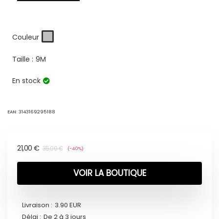
Couleur
Taille :
9M
En stock
EAN:
3143169295188
21,00
€
35,00
€
(-40%)
VOIR LA BOUTIQUE
Livraison :
3.90 EUR
Délai :
De 2 à 3 jours