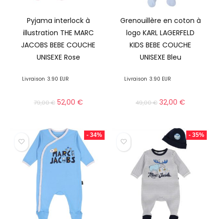
Pyjama interlock à
Grenouillère en coton à
illustration THE MARC
logo KARL LAGERFELD
JACOBS BEBE COUCHE
KIDS BEBE COUCHE
UNISEXE Rose
UNISEXE Bleu
Livraison
3.90 EUR
Livraison
3.90 EUR
52,00
€
32,00
€
79,00
€
49,00
€
- 34%
- 35%