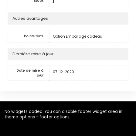
1
Stock
Autres avantages
Option Emballage cadeau
Points forts
Dernière mise à jour
Date de mise à
07-12-2020
jour
No widgets added. You can disable footer widget area in
theme options - footer options