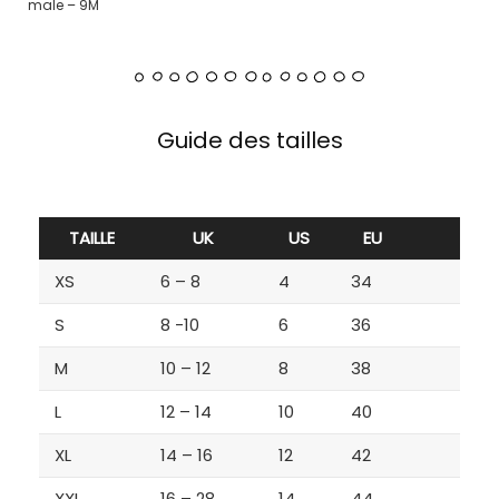
male – 9M
Guide des tailles
TAILLE
UK
US
EU
XS
6 – 8
4
34
S
8 -10
6
36
M
10 – 12
8
38
L
12 – 14
10
40
XL
14 – 16
12
42
XXL
16 – 28
14
44