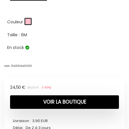
Couleur
Taille :
6M
En stock
EAN:
3143169421365
24,50
€
35,00
€
(-30%)
VOIR LA BOUTIQUE
Livraison :
3.90 EUR
Délai :
De 2 à 3 jours