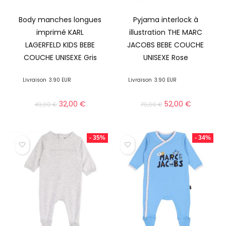
Body manches longues
Pyjama interlock à
imprimé KARL
illustration THE MARC
LAGERFELD KIDS BEBE
JACOBS BEBE COUCHE
COUCHE UNISEXE Gris
UNISEXE Rose
Livraison
3.90 EUR
Livraison
3.90 EUR
32,00
€
52,00
€
49,00
€
79,00
€
- 35%
- 34%