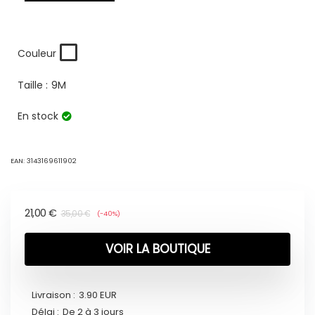
Couleur
Taille :
9M
En stock
EAN:
3143169611902
21,00
€
35,00
€
(-40%)
VOIR LA BOUTIQUE
Livraison :
3.90 EUR
Délai :
De 2 à 3 jours