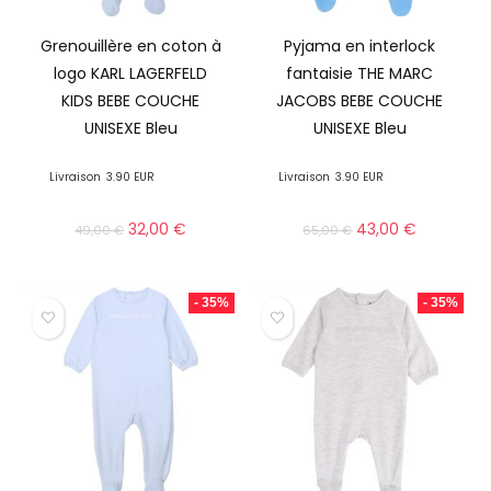
Grenouillère en coton à
Pyjama en interlock
logo KARL LAGERFELD
fantaisie THE MARC
KIDS BEBE COUCHE
JACOBS BEBE COUCHE
UNISEXE Bleu
UNISEXE Bleu
Livraison
3.90 EUR
Livraison
3.90 EUR
32,00
€
43,00
€
49,00
€
65,00
€
- 35%
- 35%