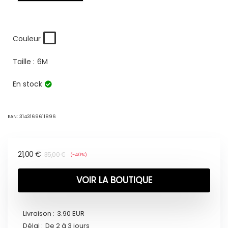
Couleur
Taille :
6M
En stock
EAN:
3143169611896
21,00
€
35,00
€
(-40%)
VOIR LA BOUTIQUE
Livraison :
3.90 EUR
Délai :
De 2 à 3 jours