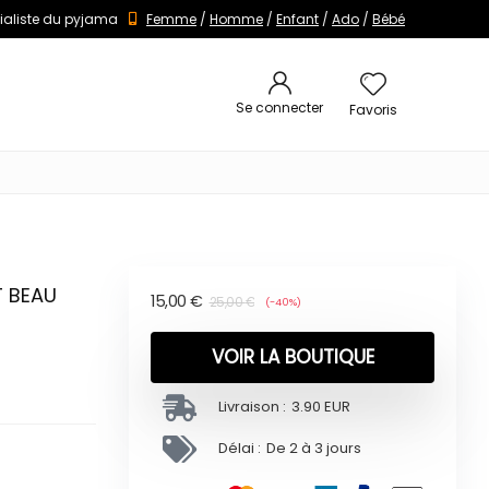
ialiste du pyjama
Femme
/
Homme
/
Enfant
/
Ado
/
Bébé
Se connecter
Favoris
T BEAU
15,00
€
25,00
€
(-40%)
VOIR LA BOUTIQUE
Livraison :
3.90 EUR
Délai :
De 2 à 3 jours