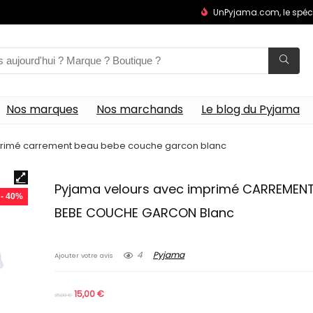
UnPyjama.com, le spéc
Nos marques
Nos marchands
Le blog du Pyjama
primé carrement beau bebe couche garcon blanc
Pyjama velours avec imprimé CARREMEN
- 40%
BEBE COUCHE GARCON Blanc
4
Pyjama
Ajouter votre avis
15,00
€
25,00
€