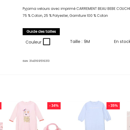
Pyjama velours avec imprimé CARREMENT BEAU BEBE COUC
75 % Coton, 25 % Polyester, Garniture 100 % Coton
Guide des tailles
Taille :
9M
En stoc
Couleur
EAN:
3143169516313
- 34%
- 35%