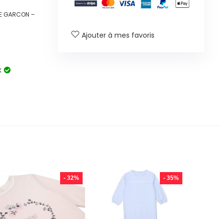
HE GARCON –
Ajouter à mes favoris
k
- 32%
- 35%