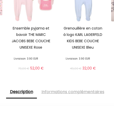
Ensemble pyjama et
Grenouillère en coton
bavoir THE MARC
à logo KARL LAGERFELD
JACOBS BEBE COUCHE
KIDS BEBE COUCHE
UNISEXE Rose
UNISEXE Bleu
Livraison
3.90 EUR
Livraison
3.90 EUR
52,00
€
32,00
€
79,00
€
49,00
€
Description
Informations complémentaires