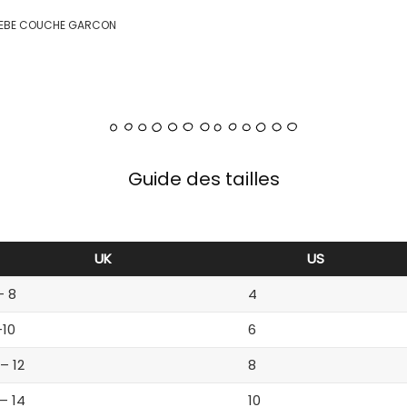
 BEBE COUCHE GARCON
Guide des tailles
UK
US
– 8
4
-10
6
 – 12
8
 – 14
10