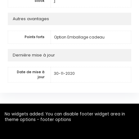
1
Stock
Autres avantages
Option Emballage cadeau
Points forts
Dernière mise à jour
Date de mise à
30-11-2020
jour
No widgets added. You can disable footer widget area in
theme options - footer options