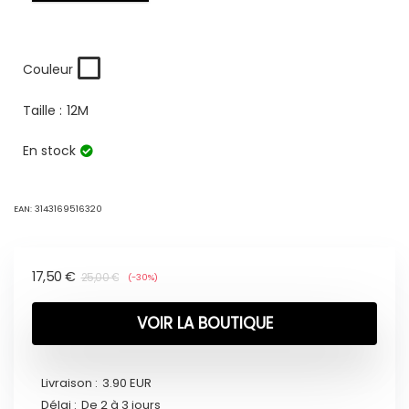
Couleur
Taille :
12M
En stock
EAN:
3143169516320
17,50
€
25,00
€
(-30%)
VOIR LA BOUTIQUE
Livraison :
3.90 EUR
Délai :
De 2 à 3 jours