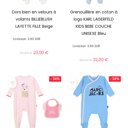
Dors bien en velours à
Grenouillère en coton à
volants BILLIEBLUSH
logo KARL LAGERFELD
LAYETTE FILLE Beige
KIDS BEBE COUCHE
UNISEXE Bleu
Livraison
3.90 EUR
Livraison
3.90 EUR
23,00
€
35,00
€
32,00
€
49,00
€
- 34%
- 34%