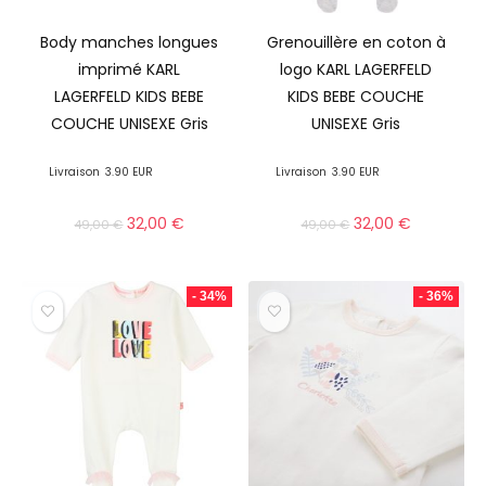
Body manches longues
Grenouillère en coton à
imprimé KARL
logo KARL LAGERFELD
LAGERFELD KIDS BEBE
KIDS BEBE COUCHE
COUCHE UNISEXE Gris
UNISEXE Gris
Livraison
3.90 EUR
Livraison
3.90 EUR
32,00
€
32,00
€
49,00
€
49,00
€
- 34%
- 36%