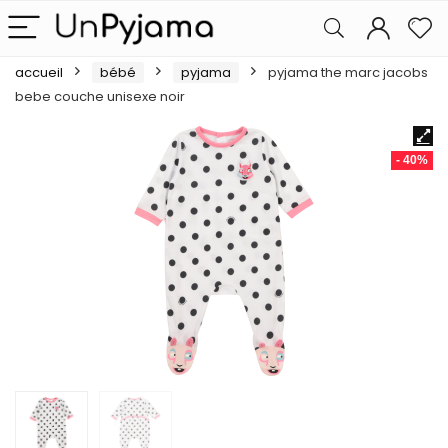
accueil
bébé
pyjama
pyjama the marc jacobs
bebe couche unisexe noir
- 40%