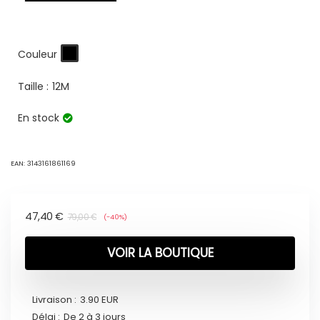
Couleur
Taille :
12M
En stock
EAN:
3143161861169
47,40
€
79,00
€
(-40%)
VOIR LA BOUTIQUE
Livraison :
3.90 EUR
Délai :
De 2 à 3 jours