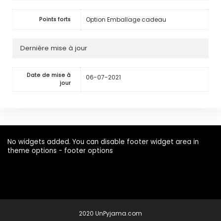
Option Emballage cadeau
Points forts
Dernière mise à jour
Date de mise à
06-07-2021
jour
No widgets added. You can disable footer widget area in
theme options - footer options
2020 UnPyjama.com