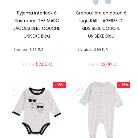
Pyjama interlock à
Grenouillère en coton à
illustration THE MARC
logo KARL LAGERFELD
JACOBS BEBE COUCHE
KIDS BEBE COUCHE
UNISEXE Bleu
UNISEXE Bleu
Livraison
3.90 EUR
Livraison
3.90 EUR
52,00
€
32,00
€
79,00
€
49,00
€
- 35%
- 35%